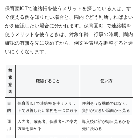
保育園ICTで連絡帳を使うメリットを探している人は、す
ぐ使える例を知りたい場合と、園内でどう判断すればよい
かを確認したい場合に分かれます。保育園ICTで連絡帳を
使うメリットを使うときは、対象年齢、行事の時期、園内
確認の有無を先に決めてから、例文や表現を調整すると迷
いにくくなります。
検
索
確認すること
使い方
意
図
目
保育園ICTで連絡帳を使うメリッ
便利そうな機能ではなく、
的
トで改善したい業務を一つに絞る
負担が大きい場面から見る
運
入力者、確認者、保護者への案内
導入後に誰が毎日見るかを
用
方法を決める
先に決める