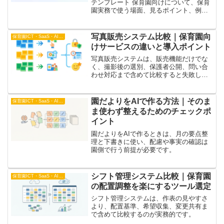
テンプレート 保育園向けについて、保育
園実務で使う場面、見るポイント、例
文、確認手順を整理。ChatGPTで連絡帳
コメントを下書きするときのテンプレー
トと確認手順をまとめます。関連記事と
写真販売システム比較｜保育園向
保育園ICT・SaaS・AI比較
あわせて
けサービスの違いと導入ポイント
写真販売システムは、販売機能だけでな
く、撮影後の選別、保護者公開、問い合
わせ対応まで含めて比較すると失敗しに
くくなります。
園だよりをAIで作る方法｜そのま
保育園ICT・SaaS・AI比較
ま使わず整えるためのチェックポ
イント
園だよりをAIで作るときは、月の要点整
理と下書きに使い、配慮や事実の確認は
園側で行う前提が必要です。
シフト管理システム比較｜保育園
保育園ICT・SaaS・AI比較
の配置調整を楽にするツール選定
シフト管理システムは、作表の見やすさ
より、配置基準、希望収集、変更共有ま
で含めて比較するのが実務的です。