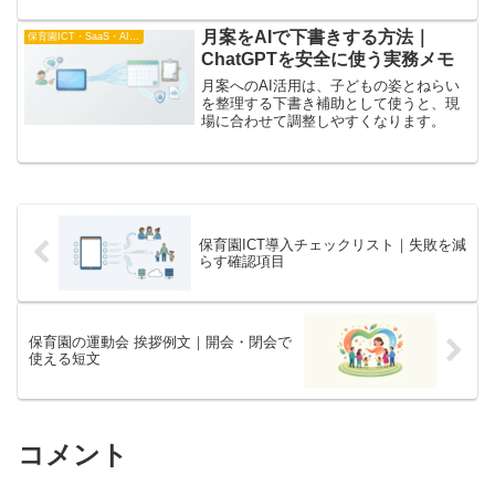
月案をAIで下書きする方法｜
保育園ICT・SaaS・AI比較
ChatGPTを安全に使う実務メモ
月案へのAI活用は、子どもの姿とねらい
を整理する下書き補助として使うと、現
場に合わせて調整しやすくなります。
保育園ICT導入チェックリスト｜失敗を減
らす確認項目
保育園の運動会 挨拶例文｜開会・閉会で
使える短文
コメント