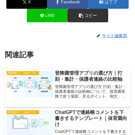
X
Facebook
はてブ
LINE
コピー
サイト編集部
関連記事
登降園管理アプリの選び方｜打
保育園ICT・SaaS・AI比較
刻・集計・保護者連絡の比較軸
登降園管理アプリの選び方 打刻・集計・
保護者連絡の比較軸について、保育園実
務で使う場面、見るポイント、例文、確
認手順を整理。登降園管理アプリを選ぶ
ときに見るべき打刻方法、集計、保護者
連絡のポイントを整理します。関連記事
ChatGPTで連絡帳コメントを下
保育園ICT・SaaS・AI比較
とあわせて園内で調
書きするテンプレート｜保育園向
け
ChatGPTで連絡帳コメントを下書きする