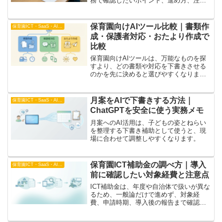
務で確認したいポイント、進め方、注意
点を整理。保育園SaaS比較表の作り方
機能・費用・運用負荷を整理について、
保育園実務で使う場面、見るポイント、
保育園向けAIツール比較｜書類作
保育園ICT・SaaS・AI比較
例文、確認手順
成・保護者対応・おたより作成で
比較
保育園向けAIツールは、万能なものを探
すより、どの書類や対応を下書きさせる
のかを先に決めると選びやすくなりま
す。
月案をAIで下書きする方法｜
保育園ICT・SaaS・AI比較
ChatGPTを安全に使う実務メモ
月案へのAI活用は、子どもの姿とねらい
を整理する下書き補助として使うと、現
場に合わせて調整しやすくなります。
保育園ICT補助金の調べ方｜導入
保育園ICT・SaaS・AI比較
前に確認したい対象経費と注意点
ICT補助金は、年度や自治体で扱いが異な
るため、一般論だけで進めず、対象経
費、申請時期、導入後の報告まで確認す
ることが重要です。