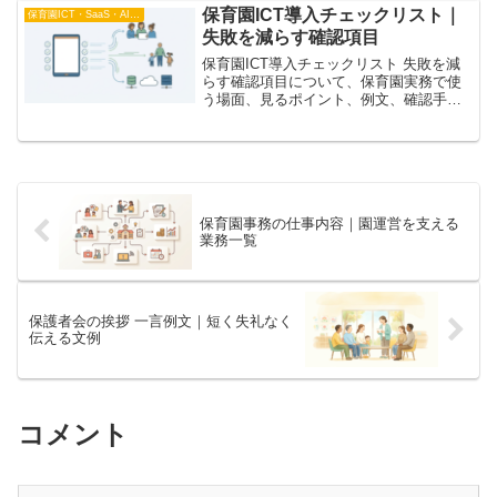
保育園ICT導入チェックリスト｜
保育園ICT・SaaS・AI比較
失敗を減らす確認項目
保育園ICT導入チェックリスト 失敗を減
らす確認項目について、保育園実務で使
う場面、見るポイント、例文、確認手順
を整理。保育園ICT導入前に確認したい目
的、運用、費用、サポートのチェックリ
ストをまとめます。関連記事とあわせて
園内で調整し
保育園事務の仕事内容｜園運営を支える
業務一覧
保護者会の挨拶 一言例文｜短く失礼なく
伝える文例
コメント