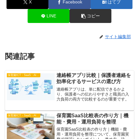
X
Facebook
はてブ
LINE
コピー
サイト編集部
関連記事
連絡帳アプリ比較｜保護者連絡を
保育園ICT・SaaS・AI比較
効率化するサービスの選び方
連絡帳アプリは、単に配信できるかよ
り、保護者への伝わりやすさと職員の入
力負荷の両方で比較するのが重要です。
保育園SaaS比較表の作り方｜機
保育園ICT・SaaS・AI比較
能・費用・運用負荷を整理
保育園SaaS比較表の作り方｜機能・費
用・運用負荷を整理について、保育園実