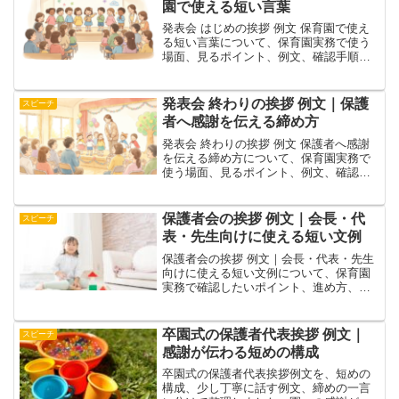
園で使える短い言葉
発表会 はじめの挨拶 例文 保育園で使え
る短い言葉について、保育園実務で使う
場面、見るポイント、例文、確認手順を
整理。保育園の発表会で使えるはじめの
挨拶を、司会・園長向けに整理します。
関連記事とあわせて園内で調整しやすい
発表会 終わりの挨拶 例文｜保護
スピーチ
形にまとめていま
者へ感謝を伝える締め方
発表会 終わりの挨拶 例文 保護者へ感謝
を伝える締め方について、保育園実務で
使う場面、見るポイント、例文、確認手
順を整理。発表会の終わりに使える挨拶
例文と、締め方のポイントをまとめま
す。関連記事とあわせて園内で調整しや
保護者会の挨拶 例文｜会長・代
スピーチ
すい形にまとめてい
表・先生向けに使える短い文例
保護者会の挨拶 例文｜会長・代表・先生
向けに使える短い文例について、保育園
実務で確認したいポイント、進め方、注
意点を整理。保護者会の挨拶例文を、会
長、代表、先生向け、一言、最後の挨
拶、年度初め・年度末の場面別に整理し
卒園式の保護者代表挨拶 例文｜
スピーチ
ました。関連記事とあ
感謝が伝わる短めの構成
卒園式の保護者代表挨拶例文を、短めの
構成、少し丁寧に話す例文、締めの一言