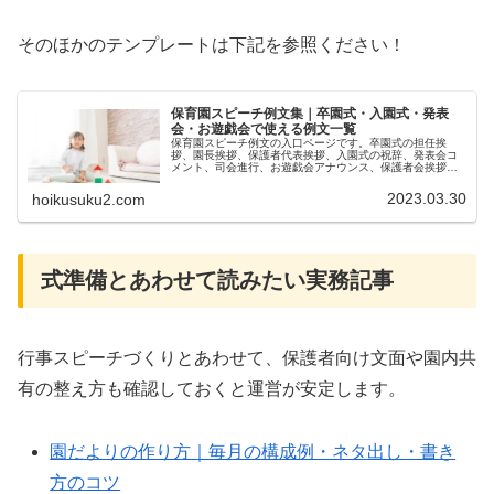
そのほかのテンプレートは下記を参照ください！
保育園スピーチ例文集｜卒園式・入園式・発表
会・お遊戯会で使える例文一覧
保育園スピーチ例文の入口ページです。卒園式の担任挨
拶、園長挨拶、保護者代表挨拶、入園式の祝辞、発表会コ
メント、司会進行、お遊戯会アナウンス、保護者会挨拶を
場面別に整理しています。
2023.03.30
hoikusuku2.com
式準備とあわせて読みたい実務記事
行事スピーチづくりとあわせて、保護者向け文面や園内共
有の整え方も確認しておくと運営が安定します。
園だよりの作り方｜毎月の構成例・ネタ出し・書き
方のコツ