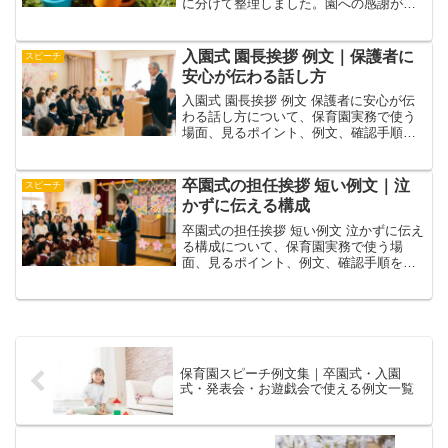
に分けて整理しました。園への感謝が伝
わる形です。
入園式 園長挨拶 例文｜保護者に
スピーチ
安心が伝わる話し方
入園式 園長挨拶 例文 保護者に安心が伝
わる話し方について、保育園実務で使う
場面、見るポイント、例文、確認手順を
整理。入園式で園長が話す挨拶の構成
と、短めの例文を紹介します。関連記事
とあわせて園内で調整しやすい形にまと
卒園式の担任挨拶 短い例文｜泣
スピーチ
めています。
かずに伝える構成
卒園式の担任挨拶 短い例文 泣かずに伝え
る構成について、保育園実務で使う場
面、見るポイント、例文、確認手順を整
理。卒園式で担任が短く話すための構成
と例文をまとめます。関連記事とあわせ
て園内で調整しやすい形にまとめていま
す。
保育園スピーチ例文集｜卒園式・入園
式・発表会・お遊戯会で使える例文一覧