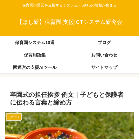
保育園の運営を支援するシステム・SaaSの情報が集まる
【ほし研】保育園 支援ICTシステム研究会
保育園システム10選
ブログ
保育用語集
お問い合わせ
園運営の支援AIツール
サイトマップ
卒園式の担任挨拶 例文｜子どもと保護者
に伝わる言葉と締め方
スピーチ