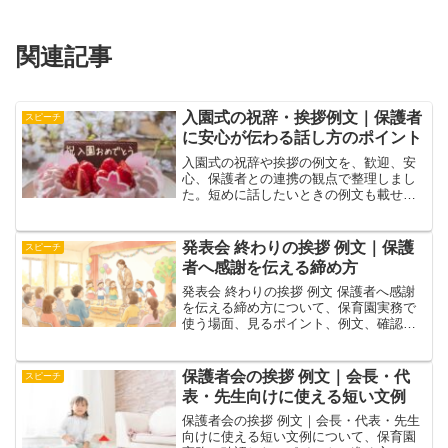
関連記事
入園式の祝辞・挨拶例文｜保護者
スピーチ
に安心が伝わる話し方のポイント
入園式の祝辞や挨拶の例文を、歓迎、安
心、保護者との連携の観点で整理しまし
た。短めに話したいときの例文も載せて
います。
発表会 終わりの挨拶 例文｜保護
スピーチ
者へ感謝を伝える締め方
発表会 終わりの挨拶 例文 保護者へ感謝
を伝える締め方について、保育園実務で
使う場面、見るポイント、例文、確認手
順を整理。発表会の終わりに使える挨拶
例文と、締め方のポイントをまとめま
す。関連記事とあわせて園内で調整しや
保護者会の挨拶 例文｜会長・代
スピーチ
すい形にまとめてい
表・先生向けに使える短い文例
保護者会の挨拶 例文｜会長・代表・先生
向けに使える短い文例について、保育園