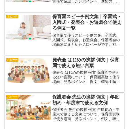
実務で確認したいポイント、進め方、注
意点を整理。保護者会の挨拶例文を、会
長、代表、先生向け、一言、最後の挨
拶、年度初め・年度末の場面別に整理し
保育園スピーチ例文集｜卒園式・
スピーチ
ました。関連記事とあ
入園式・発表会・お遊戯会で使え
る例文一覧
保育園で使うスピーチ例文を、卒園式、
入園式、発表会、お遊戯会、保護者会の
場面別にまとめた入口ページです。担
任、園長、司会、保護者代表に分けて探
せます。
発表会 はじめの挨拶 例文｜保育
スピーチ
園で使える短い言葉
発表会 はじめの挨拶 例文 保育園で使え
る短い言葉について、保育園実務で使う
場面、見るポイント、例文、確認手順を
整理。保育園の発表会で使えるはじめの
挨拶を、司会・園長向けに整理します。
関連記事とあわせて園内で調整しやすい
保護者会 先生の挨拶 例文｜年度
スピーチ
形にまとめていま
初め・年度末で使える文例
保護者会 先生の挨拶 例文 年度初め・年
度末で使える文例について、保育園実務
で使う場面、見るポイント、例文、確認
手順を整理。先生が保護者会で話す挨拶
を、年度初めと年度末に分けてまとめま